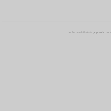
inat bir interaktif sözlük çalışmasıdır. inat