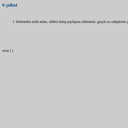
6
şubat
birbirinden acıklı anları, editleri bulup paylaşma yıldönümü. gerçek acı sahiplerin
array ( )