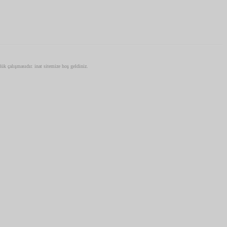
zlük çalışmasıdır. inat sitemize hoş geldiniz.