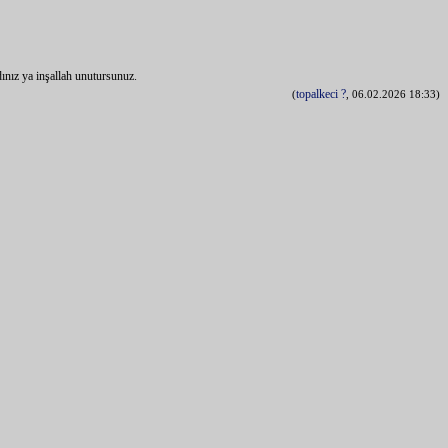
dınız ya inşallah unutursunuz.
topalkeci
?
(
, 06.02.2026 18:33)