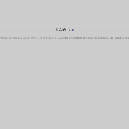
© 2026 -
inat
 sözlük spot tematik sözlük servisi ile üretilmiştir. sözlükler yöneticilerinin sorumluluğundadır. bir interaktif sö