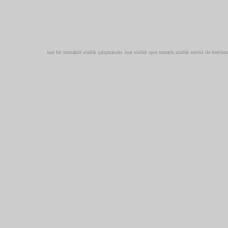
inat bir interaktif sözlük çalışmasıdır. inat sözlük spot tematik sözlük servisi ile üretilm